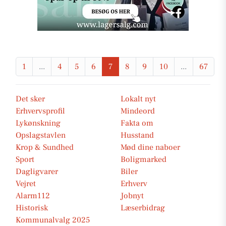
1
...
4
5
6
7
8
9
10
...
67
Det sker
Lokalt nyt
Erhvervsprofil
Mindeord
Lykønskning
Fakta om
Opslagstavlen
Husstand
Krop & Sundhed
Mød dine naboer
Sport
Boligmarked
Dagligvarer
Biler
Vejret
Erhverv
Alarm112
Jobnyt
Historisk
Læserbidrag
Kommunalvalg 2025