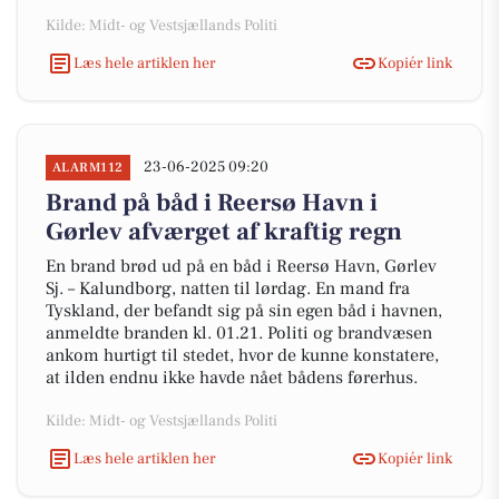
Kilde: Midt- og Vestsjællands Politi
Læs hele artiklen her
Kopiér link
23-06-2025 09:20
ALARM112
Brand på båd i Reersø Havn i
Gørlev afværget af kraftig regn
En brand brød ud på en båd i Reersø Havn, Gørlev
Sj. – Kalundborg, natten til lørdag. En mand fra
Tyskland, der befandt sig på sin egen båd i havnen,
anmeldte branden kl. 01.21. Politi og brandvæsen
ankom hurtigt til stedet, hvor de kunne konstatere,
at ilden endnu ikke havde nået bådens førerhus.
Kilde: Midt- og Vestsjællands Politi
Læs hele artiklen her
Kopiér link