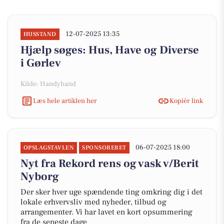
12-07-2025 13:35
HUSSTAND
Hjælp søges: Hus, Have og Diverse
i Gørlev
Kilde: Handyhand
Læs hele artiklen her
Kopiér link
06-07-2025 18:00
OPSLAGSTAVLEN
SPONSORERET
Nyt fra Rekord rens og vask v/Berit
Nyborg
Der sker hver uge spændende ting omkring dig i det
lokale erhvervsliv med nyheder, tilbud og
arrangementer. Vi har lavet en kort opsummering
fra de seneste dage