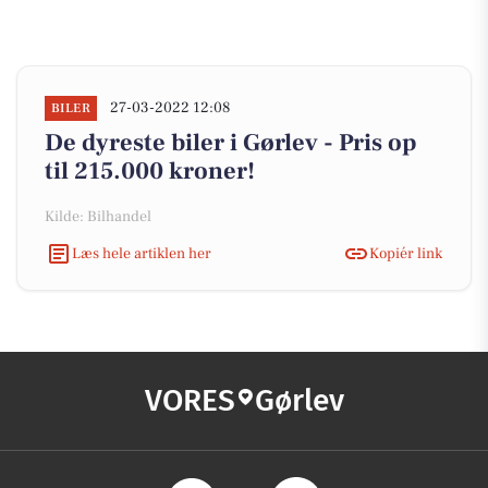
27-03-2022 12:08
BILER
De dyreste biler i Gørlev - Pris op
til 215.000 kroner!
Kilde: Bilhandel
Læs hele artiklen her
Kopiér link
VORES
Gørlev