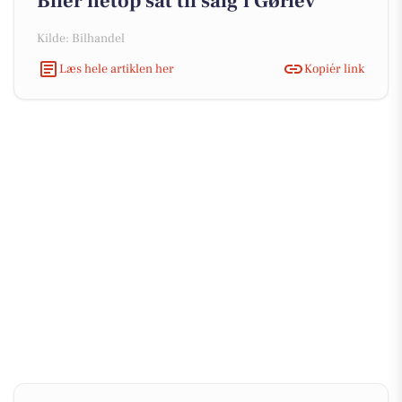
Biler netop sat til salg i Gørlev
Kilde: Bilhandel
Læs hele artiklen her
Kopiér link