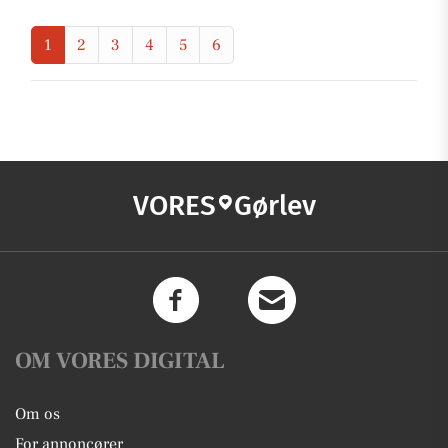
1
2
3
4
5
6
VORES
Gørlev
OM VORES DIGITAL
Om os
For annoncører