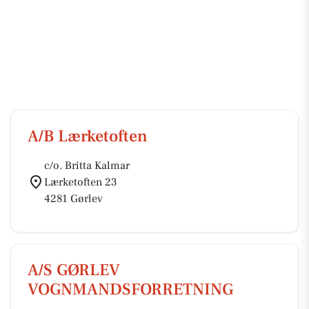
A/B Lærketoften
c/o. Britta Kalmar
Lærketoften 23
4281 Gørlev
A/S GØRLEV
VOGNMANDSFORRETNING