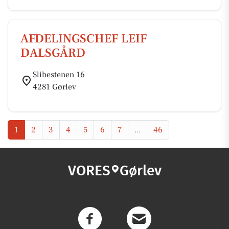
AFDELINGSCHEF LEIF
DALSGÅRD
Slibestenen 16
4281 Gørlev
1
2
3
4
5
6
7
...
46
VORES
Gørlev