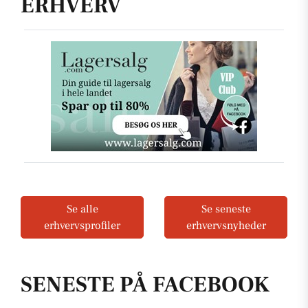
ERHVERV
Se alle
Se seneste
erhvervsprofiler
erhvervsnyheder
SENESTE PÅ FACEBOOK