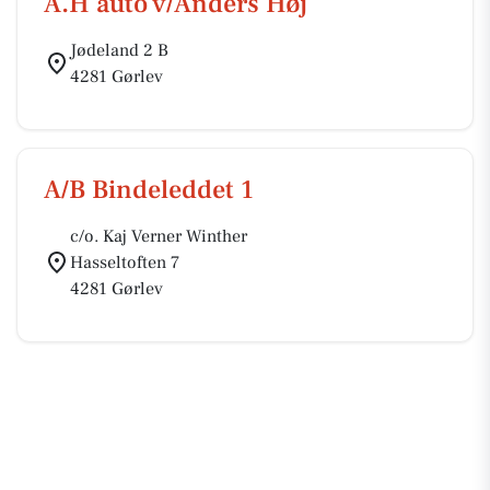
A.H auto v/Anders Høj
Jødeland 2 B
4281 Gørlev
A/B Bindeleddet 1
c/o. Kaj Verner Winther
Hasseltoften 7
4281 Gørlev