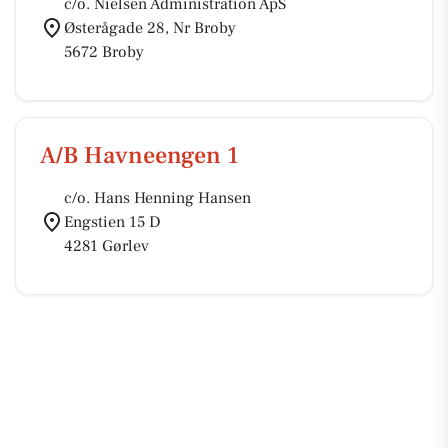
c/o. Nielsen Administration ApS
Østerågade 28, Nr Broby
5672 Broby
A/B Havneengen 1
c/o. Hans Henning Hansen
Engstien 15 D
4281 Gørlev