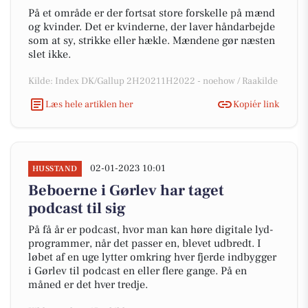
På et område er der fortsat store forskelle på mænd
og kvinder. Det er kvinderne, der laver håndarbejde
som at sy, strikke eller hækle. Mændene gør næsten
slet ikke.
Kilde: Index DK/Gallup 2H20211H2022 - noehow / Raakilde
Læs hele artiklen her
Kopiér link
02-01-2023 10:01
HUSSTAND
Beboerne i Gørlev har taget
podcast til sig
På få år er podcast, hvor man kan høre digitale lyd-
programmer, når det passer en, blevet udbredt. I
løbet af en uge lytter omkring hver fjerde indbygger
i Gørlev til podcast en eller flere gange. På en
måned er det hver tredje.