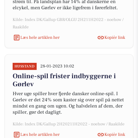
strøm til. På landsplan har 14% af danskerne en
elcykel, men Gørlev er ikke ligefrem i førerfeltet.
Kilde: Index DK/Gallup GBR/OLGU 2H211H2022 - noehow /
Raakilde
Læs hele artiklen her
Kopiér link
28-01-2023 10:02
HUSSTAND
Online-spil frister indbyggerne i
Gørlev
Hver uge spiller hver fjerde dansker online-spil. I
Gørlev er det 24% som kaster sig over spil på nettet
mindst en gang om ugen. Og halvdelen af dem, der
spiller, gør det dagligt.
Kilde: Index DK/Gallup 2H20211H2022 - noehow / Raakilde
Læs hele artiklen her
Kopiér link