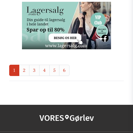
1
2
3
4
5
6
VORES
Gørlev