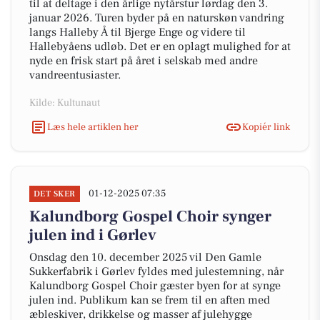
til at deltage i den årlige nytårstur lørdag den 3.
januar 2026. Turen byder på en naturskøn vandring
langs Halleby Å til Bjerge Enge og videre til
Hallebyåens udløb. Det er en oplagt mulighed for at
nyde en frisk start på året i selskab med andre
vandreentusiaster.
Kilde: Kultunaut
Læs hele artiklen her
Kopiér link
01-12-2025 07:35
DET SKER
Kalundborg Gospel Choir synger
julen ind i Gørlev
Onsdag den 10. december 2025 vil Den Gamle
Sukkerfabrik i Gørlev fyldes med julestemning, når
Kalundborg Gospel Choir gæster byen for at synge
julen ind. Publikum kan se frem til en aften med
æbleskiver, drikkelse og masser af julehygge