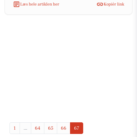
Læs hele artiklen her
Kopiér link
1
...
64
65
66
67