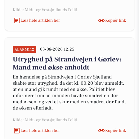
Kilde: Midt- og Vestsjællands Politi
Læs hele artiklen her
Kopiér link
03-08-2026 12:25
ALARM112
Utryghed på Strandvejen i Gørlev:
Mand med økse anholdt
En hændelse på Strandvejen i Gørlev Sjælland
skabte stor utryghed, da det kl. 00.20 blev anmeldt,
at en mand gik rundt med en økse. Politiet blev
informeret om, at manden havde smadret en dør
med øksen, og ved et skur med en smadret dør fandt
de øksen efterladt.
Kilde: Midt- og Vestsjællands Politi
Læs hele artiklen her
Kopiér link