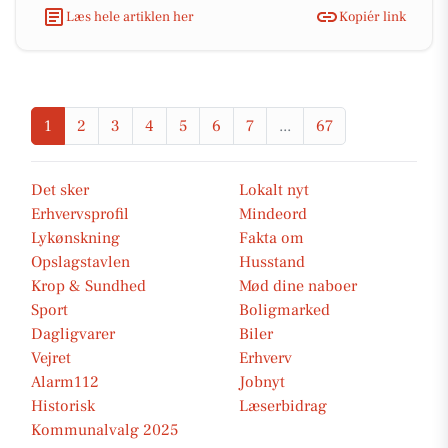
Læs hele artiklen her
Kopiér link
1
2
3
4
5
6
7
...
67
Det sker
Lokalt nyt
Erhvervsprofil
Mindeord
Lykønskning
Fakta om
Opslagstavlen
Husstand
Krop & Sundhed
Mød dine naboer
Sport
Boligmarked
Dagligvarer
Biler
Vejret
Erhverv
Alarm112
Jobnyt
Historisk
Læserbidrag
Kommunalvalg 2025