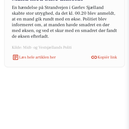
En hændelse på Strandvejen i Gørlev Sjælland
skabte stor utryghed, da det kl. 00.20 blev anmeldt,
at en mand gik rundt med en økse. Politiet blev
informeret om, at manden havde smadret en dør
med øksen, og ved et skur med en smadret dør fandt
de øksen efterladt.
Kilde: Midt- og Vestsjællands Politi
Læs hele artiklen her
Kopiér link