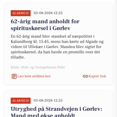
03-08-2026 12:25
ALARM112
62-årig mand anholdt for
spirituskørsel i Gørlev
En 62-årig mand blev standset af nærpolitiet i
Kalundborg kl. 15.45, mens han kørte ad Algade og
videre til Ullekær i Gørlev. Manden blev sigtet for
spirituskørsel, da han havde en promille over det
tilladte.
Kilde: Midt- og Vestsjællands Politi
Læs hele artiklen her
Kopiér link
03-08-2026 12:25
ALARM112
Utryghed på Strandvejen i Gørlev:
Mand med økse anholdt