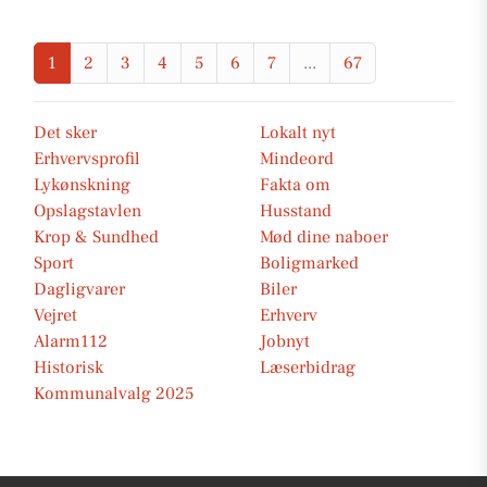
1
2
3
4
5
6
7
...
67
Det sker
Lokalt nyt
Erhvervsprofil
Mindeord
Lykønskning
Fakta om
Opslagstavlen
Husstand
Krop & Sundhed
Mød dine naboer
Sport
Boligmarked
Dagligvarer
Biler
Vejret
Erhverv
Alarm112
Jobnyt
Historisk
Læserbidrag
Kommunalvalg 2025