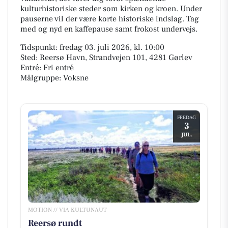
kulturhistoriske steder som kirken og kroen. Under
pauserne vil der være korte historiske indslag. Tag
med og nyd en kaffepause samt frokost undervejs.
Tidspunkt: fredag 03. juli 2026, kl. 10:00
Sted: Reersø Havn, Strandvejen 101, 4281 Gørlev
Entré: Fri entré
Målgruppe: Voksne
FREDAG
3
JUL.
MOTION // VIA KULTUNAUT
Reersø rundt