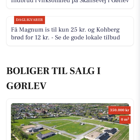
Indbrud i virksomhed på Skansevej i Gørlev
DAGLIGVARER
Få Magnum is til kun 25 kr. og Kohberg
brød for 12 kr. - Se de gode lokale tilbud
BOLIGER TIL SALG I
GØRLEV
350.000 kr
2
0 m