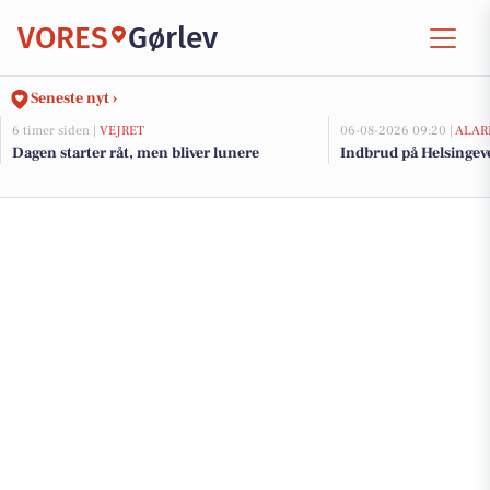
VORES
Gørlev
Seneste nyt ›
6 timer siden |
VEJRET
06-08-2026 09:20 |
ALAR
Dagen starter råt, men bliver lunere
Indbrud på Helsingeve