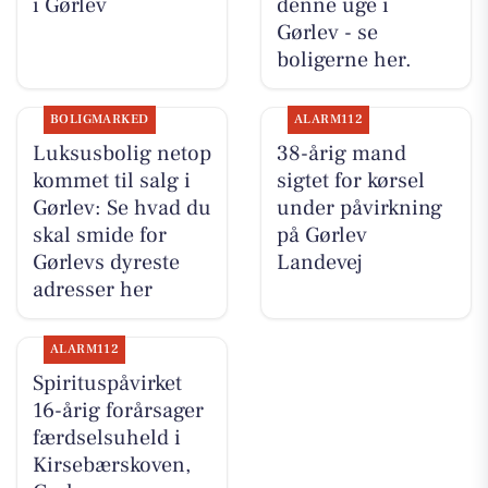
i Gørlev
denne uge i
Gørlev - se
boligerne her.
BOLIGMARKED
ALARM112
Luksusbolig netop
38-årig mand
kommet til salg i
sigtet for kørsel
Gørlev: Se hvad du
under påvirkning
skal smide for
på Gørlev
Gørlevs dyreste
Landevej
adresser her
ALARM112
Spirituspåvirket
16-årig forårsager
færdselsuheld i
Kirsebærskoven,