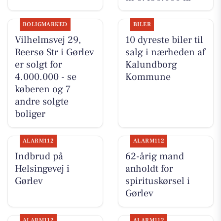
BOLIGMARKED
BILER
Vilhelmsvej 29,
10 dyreste biler til
Reersø Str i Gørlev
salg i nærheden af
er solgt for
Kalundborg
4.000.000 - se
Kommune
køberen og 7
andre solgte
boliger
ALARM112
ALARM112
Indbrud på
62-årig mand
Helsingevej i
anholdt for
Gørlev
spirituskørsel i
Gørlev
ALARM112
ALARM112