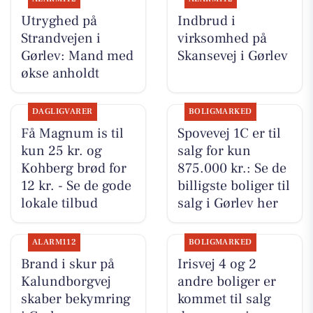
Utryghed på
Indbrud i
Strandvejen i
virksomhed på
Gørlev: Mand med
Skansevej i Gørlev
økse anholdt
DAGLIGVARER
BOLIGMARKED
Få Magnum is til
Spovevej 1C er til
kun 25 kr. og
salg for kun
Kohberg brød for
875.000 kr.: Se de
12 kr. - Se de gode
billigste boliger til
lokale tilbud
salg i Gørlev her
ALARM112
BOLIGMARKED
Brand i skur på
Irisvej 4 og 2
Kalundborgvej
andre boliger er
skaber bekymring
kommet til salg