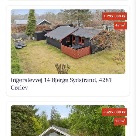
1.295.000 kr
2
48 m
Ingerslevvej 14 Bjerge Sydstrand, 4281
Gørlev
2.495.000 kr
2
78 m