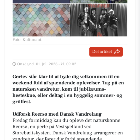
Foto: Kultunaut
.
Del artikel
Onsdag d. 01. jul. 2026 - kl. 09:02
Gørlev står klar til at byde dig velkommen til en
weekend fuld af spændende oplevelser. Tag på en
naturskøn vandretur, kom til jubilæums-
hesteskue, eller deltag i en hyggelig sommer- og
grillfest.
Udforsk Reersø med Dansk Vandrelaug
Fredag formiddag kan du opleve det naturskønne
Reersø, en perle på Vestsjælland ved
Storebæltskysten. Dansk Vandrelaug arrangerer en
vandretur, der fører dig forbi spændende