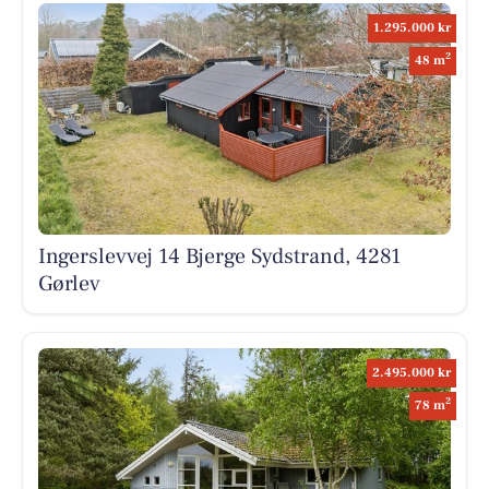
1.295.000 kr
2
48 m
Ingerslevvej 14 Bjerge Sydstrand, 4281
Gørlev
2.495.000 kr
2
78 m