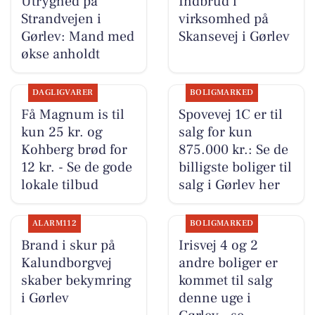
Utryghed på
Indbrud i
Strandvejen i
virksomhed på
Gørlev: Mand med
Skansevej i Gørlev
økse anholdt
DAGLIGVARER
BOLIGMARKED
Få Magnum is til
Spovevej 1C er til
kun 25 kr. og
salg for kun
Kohberg brød for
875.000 kr.: Se de
12 kr. - Se de gode
billigste boliger til
lokale tilbud
salg i Gørlev her
ALARM112
BOLIGMARKED
Brand i skur på
Irisvej 4 og 2
Kalundborgvej
andre boliger er
skaber bekymring
kommet til salg
i Gørlev
denne uge i