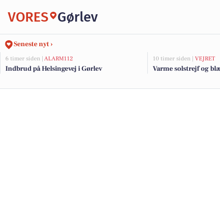
VORES
Gørlev
Seneste nyt ›
6 timer siden |
ALARM112
10 timer siden |
VEJRET
Indbrud på Helsingevej i Gørlev
Varme solstrejf og bl