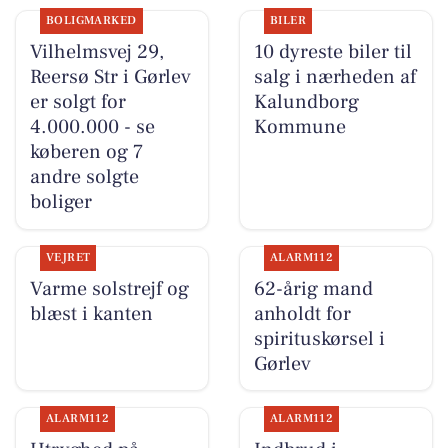
BOLIGMARKED
BILER
Vilhelmsvej 29,
10 dyreste biler til
Reersø Str i Gørlev
salg i nærheden af
er solgt for
Kalundborg
4.000.000 - se
Kommune
køberen og 7
andre solgte
boliger
VEJRET
ALARM112
Varme solstrejf og
62-årig mand
blæst i kanten
anholdt for
spirituskørsel i
Gørlev
ALARM112
ALARM112