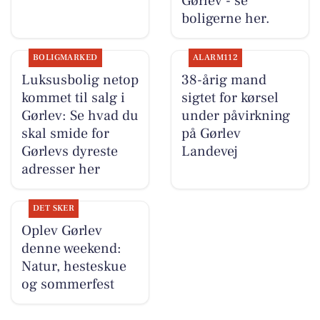
Gørlev - se
boligerne her.
BOLIGMARKED
ALARM112
Luksusbolig netop
38-årig mand
kommet til salg i
sigtet for kørsel
Gørlev: Se hvad du
under påvirkning
skal smide for
på Gørlev
Gørlevs dyreste
Landevej
adresser her
DET SKER
Oplev Gørlev
denne weekend:
Natur, hesteskue
og sommerfest