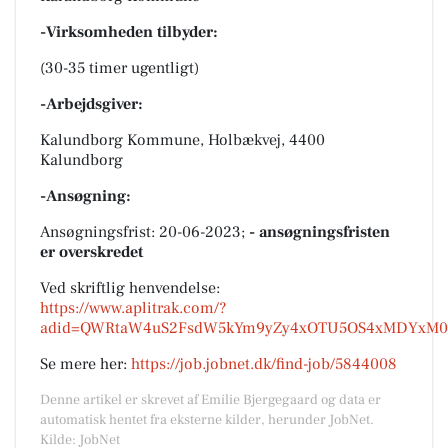
-Virksomheden tilbyder:
(30-35 timer ugentligt)
-Arbejdsgiver:
Kalundborg Kommune, Holbækvej, 4400
Kalundborg
-Ansøgning:
Ansøgningsfrist: 20-06-2023;
- ansøgningsfristen
er overskredet
Ved skriftlig henvendelse:
https://www.aplitrak.com/?
adid=QWRtaW4uS2FsdW5kYm9yZy4xOTU5OS4xMDYxM0
Se mere her:
https://job.jobnet.dk/find-job/5844008
Denne artikel er skrevet af Emilie Bjergegaard og data er
automatisk hentet fra eksterne kilder, herunder JobNet.
Kilde: JobNet