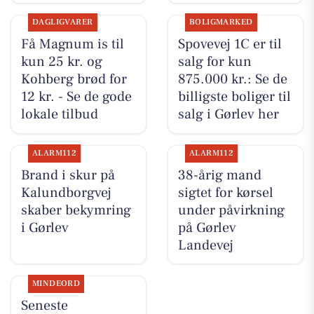
DAGLIGVARER
BOLIGMARKED
Få Magnum is til
Spovevej 1C er til
kun 25 kr. og
salg for kun
Kohberg brød for
875.000 kr.: Se de
12 kr. - Se de gode
billigste boliger til
lokale tilbud
salg i Gørlev her
ALARM112
ALARM112
Brand i skur på
38-årig mand
Kalundborgvej
sigtet for kørsel
skaber bekymring
under påvirkning
i Gørlev
på Gørlev
Landevej
MINDEORD
Seneste