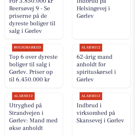
For 3.850.000 kr
Indbrud på
Reersøvej 9 - Se
Helsingevej i
priserne på de
Gørlev
dyreste boliger til
salg i Gørlev
BOLIGMARKED
ALARM112
Top 6 over dyreste
62-årig mand
boliger til salg i
anholdt for
Gørlev. Priser op
spirituskørsel i
til 6.450.000 kr
Gørlev
ALARM112
ALARM112
Utryghed på
Indbrud i
Strandvejen i
virksomhed på
Gørlev: Mand med
Skansevej i Gørlev
økse anholdt