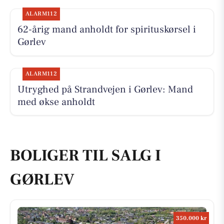
ALARM112
62-årig mand anholdt for spirituskørsel i
Gørlev
ALARM112
Utryghed på Strandvejen i Gørlev: Mand
med økse anholdt
BOLIGER TIL SALG I
GØRLEV
350.000 kr