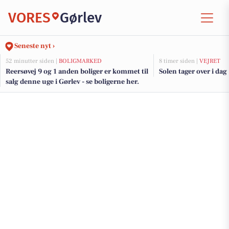
VORES
Gørlev
Seneste nyt ›
52 minutter siden |
BOLIGMARKED
8 timer siden |
VEJRET
Reersøvej 9 og 1 anden boliger er kommet til
Solen tager over i dag
salg denne uge i Gørlev - se boligerne her.