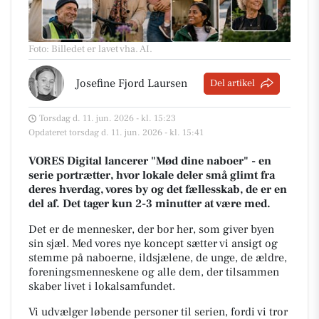
Foto: Billedet er lavet vha. AI
.
Josefine Fjord Laursen
Del artikel
Torsdag d. 11. jun. 2026 - kl. 15:23
Opdateret torsdag d. 11. jun. 2026 - kl. 15:41
VORES Digital lancerer "Mød dine naboer" - en
serie portrætter, hvor lokale deler små glimt fra
deres hverdag, vores by og det fællesskab, de er en
del af. Det tager kun 2-3 minutter at være med.
Det er de mennesker, der bor her, som giver byen
sin sjæl.
Med vores nye koncept sætter vi ansigt og
stemme på naboerne, ildsjælene, de unge, de ældre,
foreningsmenneskene og alle dem, der tilsammen
skaber livet i lokalsamfundet.
Vi udvælger løbende personer til serien, fordi vi tror