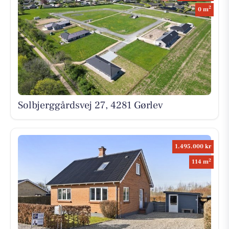
2
0 m
Solbjerggårdsvej 27, 4281 Gørlev
1.495.000 kr
2
114 m