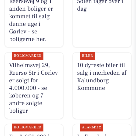
Reersøvej 9 og 1
Solen tager over i
anden boliger er
dag
kommet til salg
denne uge i
Gørlev - se
boligerne her.
BOLIGMARKED
BILER
Vilhelmsvej 29,
10 dyreste biler til
Reersø Str i Gørlev
salg i nærheden af
er solgt for
Kalundborg
4.000.000 - se
Kommune
køberen og 7
andre solgte
boliger
BOLIGMARKED
ALARM112