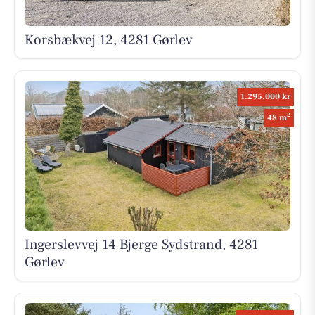
Korsbækvej 12, 4281 Gørlev
1.295.000 kr
2
48 m
Ingerslevvej 14 Bjerge Sydstrand, 4281
Gørlev