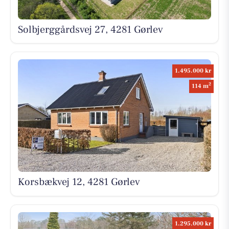
Solbjerggårdsvej 27, 4281 Gørlev
1.495.000 kr
2
114 m
Korsbækvej 12, 4281 Gørlev
1.295.000 kr