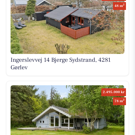
2
48 m
Ingerslevvej 14 Bjerge Sydstrand, 4281
Gørlev
2.495.000 kr
2
78 m