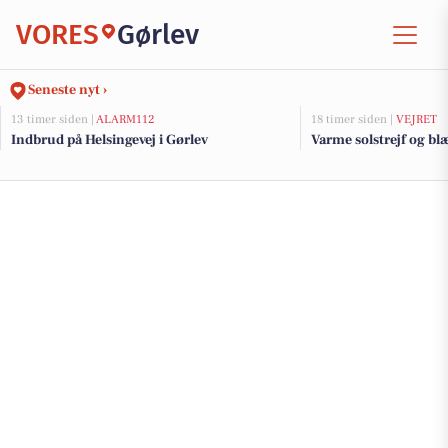
VORES
Gørlev
Seneste nyt ›
13 timer siden |
ALARM112
18 timer siden |
VEJRET
Indbrud på Helsingevej i Gørlev
Varme solstrejf og bl