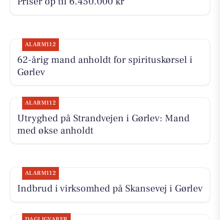
Priser op til 6.450.000 kr
ALARM112
62-årig mand anholdt for spirituskørsel i
Gørlev
ALARM112
Utryghed på Strandvejen i Gørlev: Mand
med økse anholdt
ALARM112
Indbrud i virksomhed på Skansevej i Gørlev
DAGLIGVARER