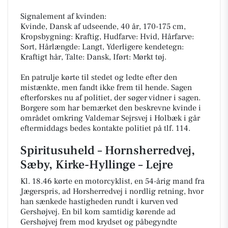
Signalement af kvinden:
Kvinde, Dansk af udseende, 40 år, 170-175 cm,
Kropsbygning: Kraftig, Hudfarve: Hvid, Hårfarve:
Sort, Hårlængde: Langt, Yderligere kendetegn:
Kraftigt hår, Talte: Dansk, Iført: Mørkt tøj.
En patrulje kørte til stedet og ledte efter den
mistænkte, men fandt ikke frem til hende. Sagen
efterforskes nu af politiet, der søger vidner i sagen.
Borgere som har bemærket den beskrevne kvinde i
området omkring Valdemar Sejrsvej i Holbæk i går
eftermiddags bedes kontakte politiet på tlf. 114.
Spiritusuheld – Hornsherredvej,
Sæby, Kirke-Hyllinge – Lejre
Kl. 18.46 kørte en motorcyklist, en 54-årig mand fra
Jægerspris, ad Horsherredvej i nordlig retning, hvor
han sænkede hastigheden rundt i kurven ved
Gershøjvej. En bil kom samtidig kørende ad
Gershøjvej frem mod krydset og påbegyndte