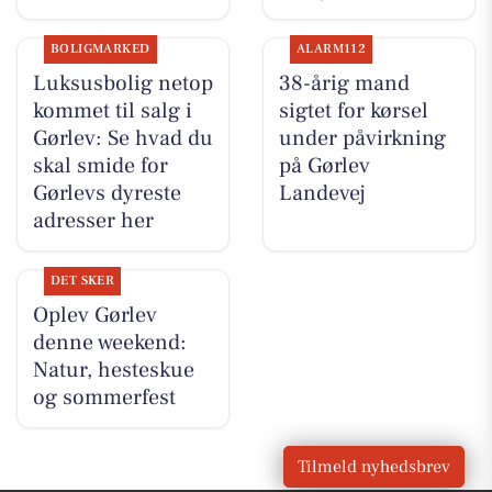
BOLIGMARKED
ALARM112
Luksusbolig netop
38-årig mand
kommet til salg i
sigtet for kørsel
Gørlev: Se hvad du
under påvirkning
skal smide for
på Gørlev
Gørlevs dyreste
Landevej
adresser her
DET SKER
Oplev Gørlev
denne weekend:
Natur, hesteskue
og sommerfest
Tilmeld nyhedsbrev