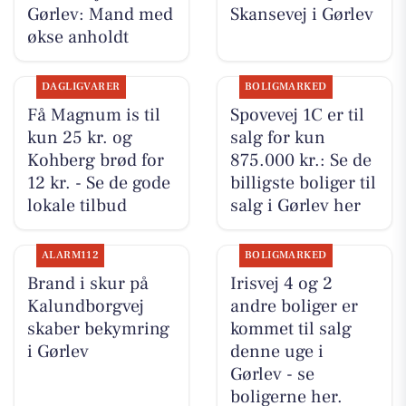
Gørlev: Mand med
Skansevej i Gørlev
økse anholdt
DAGLIGVARER
BOLIGMARKED
Få Magnum is til
Spovevej 1C er til
kun 25 kr. og
salg for kun
Kohberg brød for
875.000 kr.: Se de
12 kr. - Se de gode
billigste boliger til
lokale tilbud
salg i Gørlev her
ALARM112
BOLIGMARKED
Brand i skur på
Irisvej 4 og 2
Kalundborgvej
andre boliger er
skaber bekymring
kommet til salg
i Gørlev
denne uge i
Gørlev - se
boligerne her.