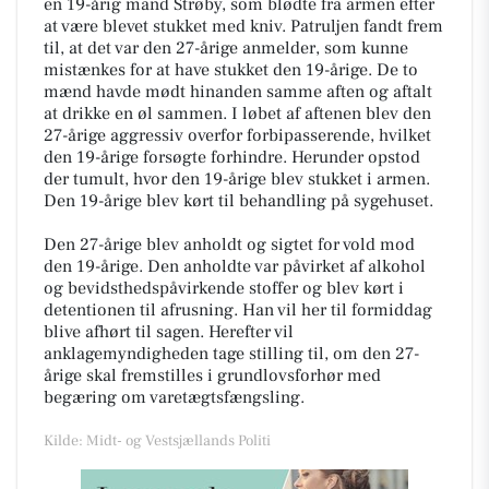
en 19-årig mand Strøby, som blødte fra armen efter
at være blevet stukket med kniv. Patruljen fandt frem
til, at det var den 27-årige anmelder, som kunne
mistænkes for at have stukket den 19-årige. De to
mænd havde mødt hinanden samme aften og aftalt
at drikke en øl sammen. I løbet af aftenen blev den
27-årige aggressiv overfor forbipasserende, hvilket
den 19-årige forsøgte forhindre. Herunder opstod
der tumult, hvor den 19-årige blev stukket i armen.
Den 19-årige blev kørt til behandling på sygehuset.
Den 27-årige blev anholdt og sigtet for vold mod
den 19-årige. Den anholdte var påvirket af alkohol
og bevidsthedspåvirkende stoffer og blev kørt i
detentionen til afrusning. Han vil her til formiddag
blive afhørt til sagen. Herefter vil
anklagemyndigheden tage stilling til, om den 27-
årige skal fremstilles i grundlovsforhør med
begæring om varetægtsfængsling.
Kilde: Midt- og Vestsjællands Politi