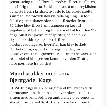
venstresving ud på Hornsherredvej. Føreren af bilen,
en 21-årig mand fra Roskilde, overså motorcyklisten
og kørte frem i krydset, hvor de to køretøjer stødte
sammen. Motorcyklisten væltede og slog sin fod.
Politi og ambulance blev sendt til stedet, hvor den
54-årige blev tilset i ambulancen og kørt til
sygehuset til behandling for en brækket fod. Den 21-
årige bilist var påvirket af spiritus, så han blev
sigtet, anholdt og taget med til en
blodprøveudtagelse, hvorefter han blev løsladt.
Politiet optog rapport omkring uheldet, for at
beskrive omstændighederne ved sammenstødet. Når
resultatet af blodprøven kommer vil den 21-årige
høre nærmere fra politiet.
Mand stukket med kniv –
Bjerggade, Køge
Kl. 23.42 ringede en 27-årig mand fra Hvidovre til
alarmcentralen, da en bekendt var blevet stukket i
armen med kniv. Politi og ambulance blev sendt til
stedet, hvor de ved Sankt Hans Kirke fandt frem til