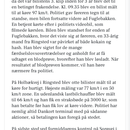
da det var bilistens 3. klip inden for 3 år blev det til
en betinget frakendelse. Kl. 09.35 blev en bilist målt
til at køre 97 km/t. Politiet gav føreren tegn til at
standse, men bilen fortsatte videre ad Fuglebakken.
En betjent kørte efter i politiets videobil, som
filmede kørslen. Bilen blev standset for enden af
Fuglebakken, hvor det viste sig at føreren, en 33-årig
mand fra Ringsted var påvirket af både kokain og
hash. Han blev sigtet for de mange
færdselslovsovertrædelser og anholdt for at få
udtaget en blodprøve, hvorefter han blev løsladt. Når
resultatet af blodprøven kommer, vil han høre
nærmere fra politiet.
På Holbækvej i Ringsted blev otte bilister målt til at
køre for hurtigt. Højeste måling var 77 km/t i en 50
km/t zone. En udenlandsk lastbilchauffør blev målt
til 66 km/t og han fik en straksbøde på 3000 kr, som
han betalte før han fik lov at køre videre. Politiet har
nemlig altid Dankort terminal med på sådanne
aktioner, så betalingen kan foregå på stedet.
På sidste sted ved formiddagens kontrol på Sorøvej i