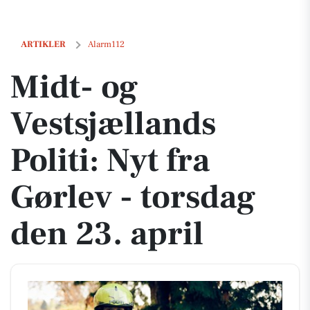
Midt- og Vestsjællands Politi: Nyt fra Gørlev - torsdag den 23. april
ARTIKLER
Alarm112
Midt- og
Vestsjællands
Politi: Nyt fra
Gørlev - torsdag
den 23. april