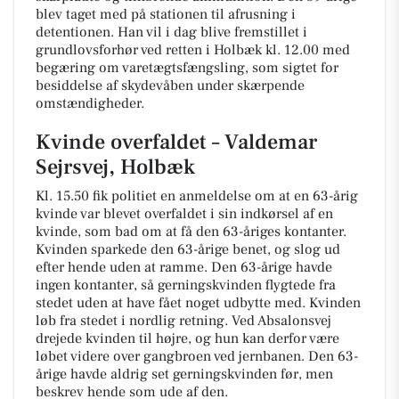
blev taget med på stationen til afrusning i
detentionen. Han vil i dag blive fremstillet i
grundlovsforhør ved retten i Holbæk kl. 12.00 med
begæring om varetægtsfængsling, som sigtet for
besiddelse af skydevåben under skærpende
omstændigheder.
Kvinde overfaldet – Valdemar
Sejrsvej, Holbæk
Kl. 15.50 fik politiet en anmeldelse om at en 63-årig
kvinde var blevet overfaldet i sin indkørsel af en
kvinde, som bad om at få den 63-åriges kontanter.
Kvinden sparkede den 63-årige benet, og slog ud
efter hende uden at ramme. Den 63-årige havde
ingen kontanter, så gerningskvinden flygtede fra
stedet uden at have fået noget udbytte med. Kvinden
løb fra stedet i nordlig retning. Ved Absalonsvej
drejede kvinden til højre, og hun kan derfor være
løbet videre over gangbroen ved jernbanen. Den 63-
årige havde aldrig set gerningskvinden før, men
beskrev hende som ude af den.