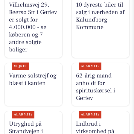
Vilhelmsvej 29,
10 dyreste biler til
Reersø Str i Gørlev
salg i nærheden af
er solgt for
Kalundborg
4.000.000 - se
Kommune
køberen og 7
andre solgte
boliger
VEJRET
ALARM112
Varme solstrejf og
62-årig mand
blæst i kanten
anholdt for
spirituskørsel i
Gørlev
ALARM112
ALARM112
Utryghed på
Indbrud i
Strandvejen i
virksomhed på