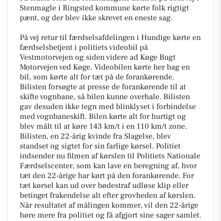
Stenmagle i Ringsted kommune kørte folk rigtigt
pænt, og der blev ikke skrevet en eneste sag.
På vej retur til færdselsafdelingen i Hundige kørte en
færdselsbetjent i politiets videobil på
Vestmotorvejen og siden videre ad Køge Bugt
Motorvejen ved Køge. Videobilen kørte her bag en
bil, som kørte alt for tæt på de forankørende.
Bilisten forsøgte at presse de forankørende til at
skifte vognbane, så bilen kunne overhale. Bilisten
gav desuden ikke tegn med blinklyset i forbindelse
med vognbaneskift. Bilen kørte alt for hurtigt og
blev målt til at køre 143 km/t i en 110 km/t zone.
Bilisten, en 22-årig kvinde fra Slagelse, blev
standset og sigtet for sin farlige kørsel. Politiet
indsender nu filmen af kørslen til Politiets Nationale
Færdselscenter, som kan lave en beregning af, hvor
tæt den 22-årige har kørt på den forankørende. For
tæt kørsel kan ud over bødestraf udløse klip eller
betinget frakendelse alt efter grovheden af kørslen.
Når resultatet af målingen kommer, vil den 22-årige
høre mere fra politiet og få afgjort sine sager samlet.