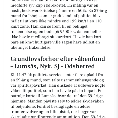
medførte syv klip i kørekortet. En måling var en
hastighedsoverskridelse på mere en 60%. En 27-årig
mand fra Ishøj, som er godt kendt af politiet blev
målt til at køre ikke mindre end 199 km/t i en 110
km/t zone. Han kan se frem til en betinget
frakendelse og en bøde på 9500 kr., da han heller
ikke havde medbragt sit kørekort. Havde han kørt
bare en km/t hurtigere ville sagen have udløst en
ubetinget frakendelse.
Grundlovsforhør efter våbenfund
– Lumsås, Nyk. Sj – Odsherred
Kl. 11.47 fik politiets servicecenter flere opkald fra
en 59-årig mand, som talte usammenhængende og
var spirituspåvirket. Han ønskede at udlevere nogle
våben til politiet, som han havde på sin bopæl. En
patrulje kørte til Lumsås, hvor de traf den 59-årige
hjemme. Manden påviste selv to ældre skydevåben
til betjentene. Politiet beslaglagde en ældre
tromlerevolver og en lille pistol, der begge var
skarpladte og tilhørende ammunition. Den 59-årige