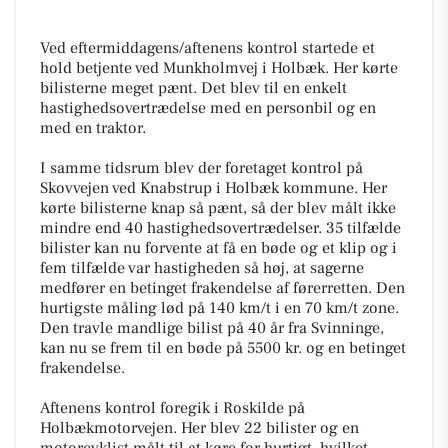
Ved eftermiddagens/aftenens kontrol startede et
hold betjente ved Munkholmvej i Holbæk. Her kørte
bilisterne meget pænt. Det blev til en enkelt
hastighedsovertrædelse med en personbil og en
med en traktor.
I samme tidsrum blev der foretaget kontrol på
Skovvejen ved Knabstrup i Holbæk kommune. Her
kørte bilisterne knap så pænt, så der blev målt ikke
mindre end 40 hastighedsovertrædelser. 35 tilfælde
bilister kan nu forvente at få en bøde og et klip og i
fem tilfælde var hastigheden så høj, at sagerne
medfører en betinget frakendelse af førerretten. Den
hurtigste måling lød på 140 km/t i en 70 km/t zone.
Den travle mandlige bilist på 40 år fra Svinninge,
kan nu se frem til en bøde på 5500 kr. og en betinget
frakendelse.
Aftenens kontrol foregik i Roskilde på
Holbækmotorvejen. Her blev 22 bilister og en
motorcyklist målt til at køre for hurtigt, hvilket