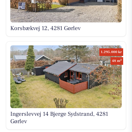
Korsbækvej 12, 4281 Gørlev
1.295.000 kr
2
48 m
Ingerslevvej 14 Bjerge Sydstrand, 4281
Gørlev