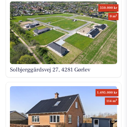
350.000 kr
2
0 m
Solbjerggårdsvej 27, 4281 Gørlev
1.495.000 kr
2
114 m