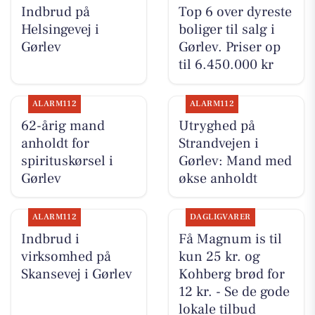
Indbrud på
Top 6 over dyreste
Helsingevej i
boliger til salg i
Gørlev
Gørlev. Priser op
til 6.450.000 kr
ALARM112
ALARM112
62-årig mand
Utryghed på
anholdt for
Strandvejen i
spirituskørsel i
Gørlev: Mand med
Gørlev
økse anholdt
ALARM112
DAGLIGVARER
Indbrud i
Få Magnum is til
virksomhed på
kun 25 kr. og
Skansevej i Gørlev
Kohberg brød for
12 kr. - Se de gode
lokale tilbud