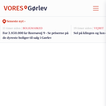
VORES
Gørlev
Seneste nyt ›
11 timer siden |
BOLIGMARKED
19 timer siden |
VEJRET
For 3.850.000 kr Reersøvej 9 - Se priserne på
Sol på klingen og lun
de dyreste boliger til salg i Gørlev