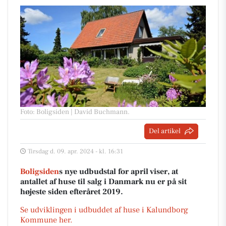
Foto: Boligsiden | David Buchmann
.
Del artikel
Tirsdag d. 09. apr. 2024 - kl. 16:31
Boligsiden
s nye udbudstal for april viser, at
antallet af huse til salg i Danmark nu er på sit
højeste siden efteråret 2019.
Se udviklingen i udbuddet af huse i Kalundborg
Kommune her.