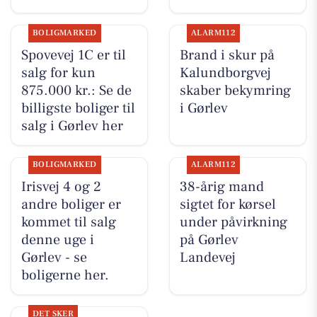
BOLIGMARKED
ALARM112
Spovevej 1C er til
Brand i skur på
salg for kun
Kalundborgvej
875.000 kr.: Se de
skaber bekymring
billigste boliger til
i Gørlev
salg i Gørlev her
BOLIGMARKED
ALARM112
Irisvej 4 og 2
38-årig mand
andre boliger er
sigtet for kørsel
kommet til salg
under påvirkning
denne uge i
på Gørlev
Gørlev - se
Landevej
boligerne her.
DET SKER