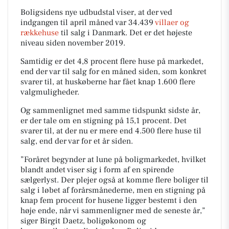
Boligsidens nye udbudstal viser, at der ved
indgangen til april måned var 34.439
villaer og
rækkehuse
til salg i Danmark. Det er det højeste
niveau siden november 2019.
Samtidig er det 4,8 procent flere huse på markedet,
end der var til salg for en måned siden, som konkret
svarer til, at huskøberne har fået knap 1.600 flere
valgmuligheder.
Og sammenlignet med samme tidspunkt sidste år,
er der tale om en stigning på 15,1 procent. Det
svarer til, at der nu er mere end 4.500 flere huse til
salg, end der var for et år siden.
”Foråret begynder at lune på boligmarkedet, hvilket
blandt andet viser sig i form af en spirende
sælgerlyst. Der plejer også at komme flere boliger til
salg i løbet af forårsmånederne, men en stigning på
knap fem procent for husene ligger bestemt i den
høje ende, når vi sammenligner med de seneste år,”
siger Birgit Daetz, boligøkonom og