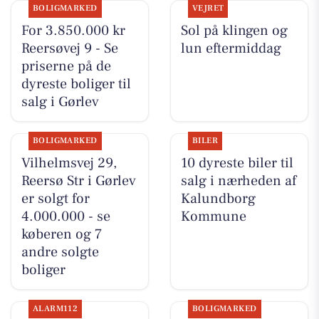
BOLIGMARKED
VEJRET
For 3.850.000 kr
Sol på klingen og
Reersøvej 9 - Se
lun eftermiddag
priserne på de
dyreste boliger til
salg i Gørlev
BOLIGMARKED
BILER
Vilhelmsvej 29,
10 dyreste biler til
Reersø Str i Gørlev
salg i nærheden af
er solgt for
Kalundborg
4.000.000 - se
Kommune
køberen og 7
andre solgte
boliger
ALARM112
BOLIGMARKED