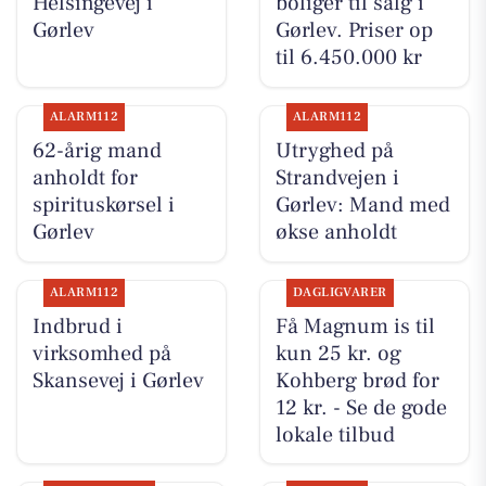
Helsingevej i
boliger til salg i
Gørlev
Gørlev. Priser op
til 6.450.000 kr
ALARM112
ALARM112
62-årig mand
Utryghed på
anholdt for
Strandvejen i
spirituskørsel i
Gørlev: Mand med
Gørlev
økse anholdt
ALARM112
DAGLIGVARER
Indbrud i
Få Magnum is til
virksomhed på
kun 25 kr. og
Skansevej i Gørlev
Kohberg brød for
12 kr. - Se de gode
lokale tilbud