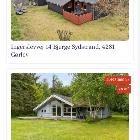
Ingerslevvej 14 Bjerge Sydstrand, 4281
Gørlev
2.495.000 kr
2
78 m