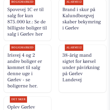
BOLIGMARKED
ALARM112
Spovevej 1C er til
Brand i skur på
salg for kun
Kalundborgvej
875.000 kr.: Se de
skaber bekymring
billigste boliger til
i Gørlev
salg i Gørlev her
BOLIGMARKED
ALARM112
Irisvej 4 og 2
38-årig mand
andre boliger er
sigtet for kørsel
kommet til salg
under påvirkning
denne uge i
på Gørlev
Gørlev - se
Landevej
boligerne her.
DET SKER
Oplev Gørlev