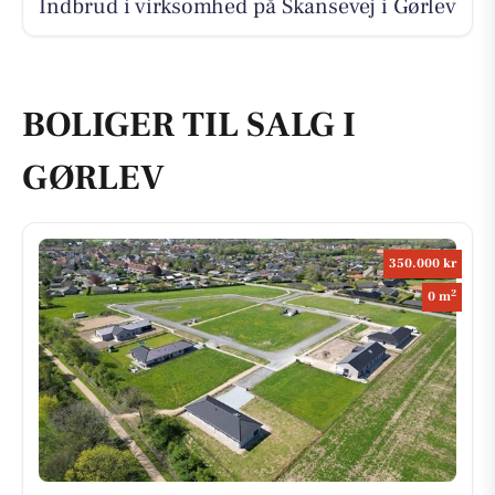
Indbrud i virksomhed på Skansevej i Gørlev
BOLIGER TIL SALG I
GØRLEV
350.000 kr
2
0 m