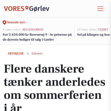
VORES
Gørlev
Seneste nyt ›
9 timer siden |
BOLIGMARKED
17 timer siden |
VEJRET
For 3.850.000 kr Reersøvej 9 - Se priserne på
Sol på klingen og lun
de dyreste boliger til salg i Gørlev
Flere danskere tænker anderledes om sommerferien i år
ARTIKLER
Erhverv
Flere danskere
tænker anderledes
om sommerferien
i år