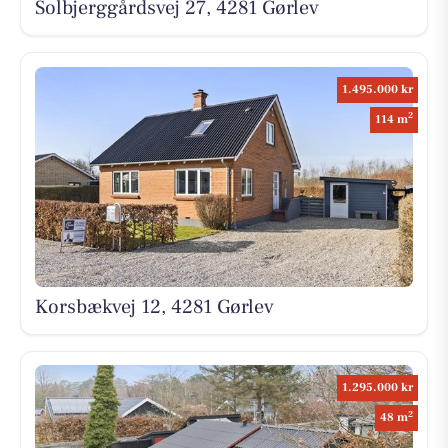
Solbjerggårdsvej 27, 4281 Gørlev
1.495.000 kr
2
114 m
Korsbækvej 12, 4281 Gørlev
1.295.000 kr
2
48 m