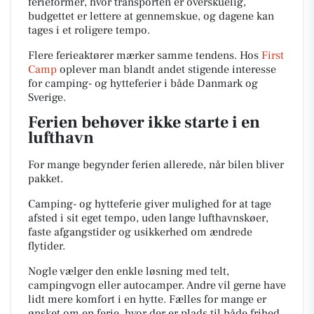
ferieformer, hvor transporten er overskuelig,
budgettet er lettere at gennemskue, og dagene kan
tages i et roligere tempo.
Flere ferieaktører mærker samme tendens. Hos
First
Camp
oplever man blandt andet stigende interesse
for camping- og hytteferier i både Danmark og
Sverige.
Ferien behøver ikke starte i en
lufthavn
For mange begynder ferien allerede, når bilen bliver
pakket.
Camping- og hytteferie giver mulighed for at tage
afsted i sit eget tempo, uden lange lufthavnskøer,
faste afgangstider og usikkerhed om ændrede
flytider.
Nogle vælger den enkle løsning med telt,
campingvogn eller autocamper. Andre vil gerne have
lidt mere komfort i en hytte. Fælles for mange er
ønsket om en ferie, hvor der er plads til både frihed,