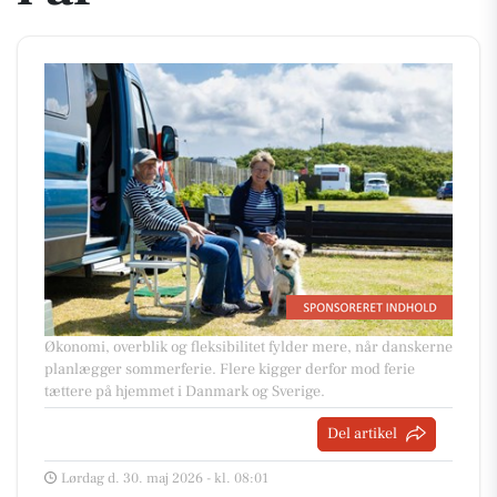
Økonomi, overblik og fleksibilitet fylder mere, når danskerne
planlægger sommerferie. Flere kigger derfor mod ferie
tættere på hjemmet i Danmark og Sverige.
Del artikel
Lørdag d. 30. maj 2026 - kl. 08:01