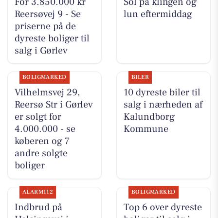
For 3.850.000 kr
Sol på klingen og
Reersøvej 9 - Se
lun eftermiddag
priserne på de
dyreste boliger til
salg i Gørlev
BOLIGMARKED
BILER
Vilhelmsvej 29,
10 dyreste biler til
Reersø Str i Gørlev
salg i nærheden af
er solgt for
Kalundborg
4.000.000 - se
Kommune
køberen og 7
andre solgte
boliger
ALARM112
BOLIGMARKED
Indbrud på
Top 6 over dyreste