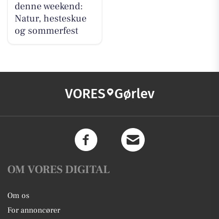
denne weekend:
Natur, hesteskue
og sommerfest
VORES
Gørlev
OM VORES DIGITAL
Om os
For annoncører