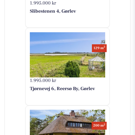
1.995.000 kr
Slibestenen 4, Gørlev
2
129 m
1.995.000 kr
Tjørnevej 6, Reersø By, Gørlev
2
200 m