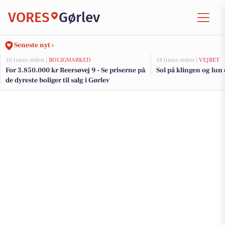
VORES
Gørlev
Seneste nyt ›
10 timer siden |
BOLIGMARKED
18 timer siden |
VEJRET
For 3.850.000 kr Reersøvej 9 - Se priserne på
Sol på klingen og lun
de dyreste boliger til salg i Gørlev