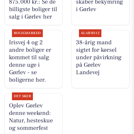
875.000 kr.: Se de
skaber bekymring
billigste boliger til
i Gørlev
salg i Gørlev her
BOLIGMARKED
ALARM112
Irisvej 4 og 2
38-årig mand
andre boliger er
sigtet for kørsel
kommet til salg
under påvirkning
denne uge i
på Gørlev
Gørlev - se
Landevej
boligerne her.
DET SKER
Oplev Gørlev
denne weekend:
Natur, hesteskue
og sommerfest