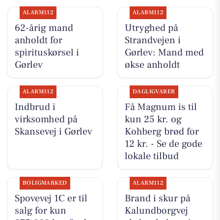
ALARM112
ALARM112
62-årig mand
Utryghed på
anholdt for
Strandvejen i
spirituskørsel i
Gørlev: Mand med
Gørlev
økse anholdt
ALARM112
DAGLIGVARER
Indbrud i
Få Magnum is til
virksomhed på
kun 25 kr. og
Skansevej i Gørlev
Kohberg brød for
12 kr. - Se de gode
lokale tilbud
BOLIGMARKED
ALARM112
Spovevej 1C er til
Brand i skur på
salg for kun
Kalundborgvej