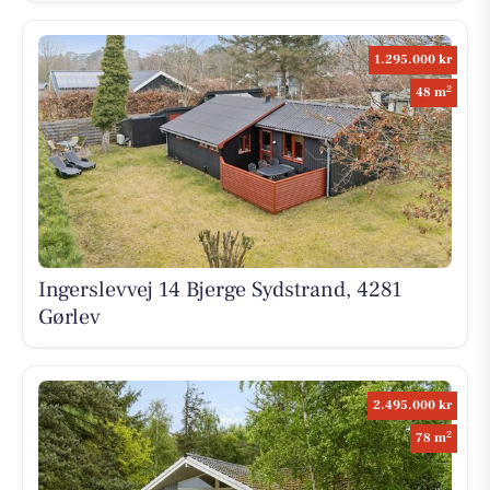
1.295.000 kr
2
48 m
Ingerslevvej 14 Bjerge Sydstrand, 4281
Gørlev
2.495.000 kr
2
78 m