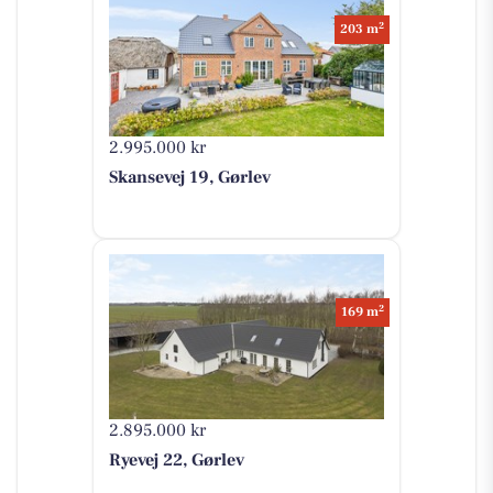
2
203 m
2.995.000 kr
Skansevej 19, Gørlev
2
169 m
2.895.000 kr
Ryevej 22, Gørlev