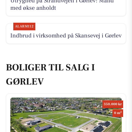
Utryghed på Strandvejen i Gørlev: Mand
med økse anholdt
ALARM112
Indbrud i virksomhed på Skansevej i Gørlev
BOLIGER TIL SALG I
GØRLEV
350.000 kr
2
0 m