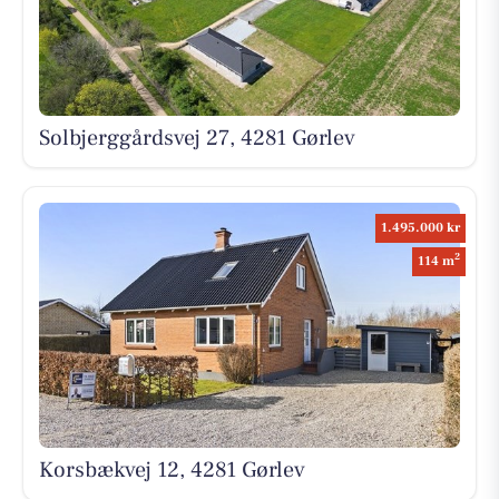
Solbjerggårdsvej 27, 4281 Gørlev
1.495.000 kr
2
114 m
Korsbækvej 12, 4281 Gørlev