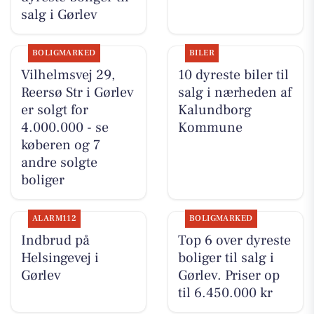
salg i Gørlev
BOLIGMARKED
BILER
Vilhelmsvej 29,
10 dyreste biler til
Reersø Str i Gørlev
salg i nærheden af
er solgt for
Kalundborg
4.000.000 - se
Kommune
køberen og 7
andre solgte
boliger
ALARM112
BOLIGMARKED
Indbrud på
Top 6 over dyreste
Helsingevej i
boliger til salg i
Gørlev
Gørlev. Priser op
til 6.450.000 kr