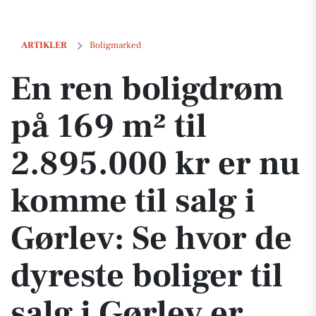
En ren boligdrøm på 169 m² til 2.895.000 kr er nu komme til salg i Gørl
ARTIKLER
Boligmarked
En ren boligdrøm
på 169 m² til
2.895.000 kr er nu
komme til salg i
Gørlev: Se hvor de
dyreste boliger til
salg i Gørlev er