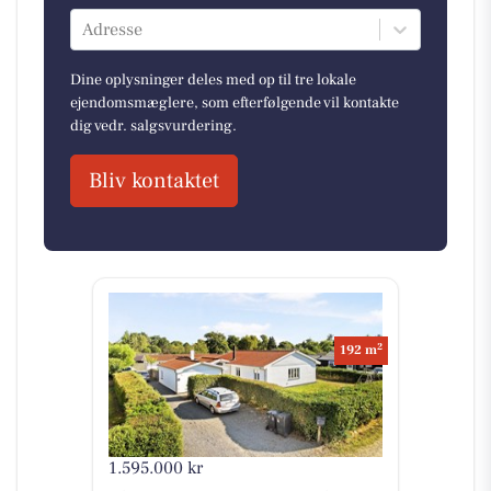
Adresse
Dine oplysninger deles med op til tre lokale
ejendomsmæglere, som efterfølgende vil kontakte
dig vedr. salgsvurdering.
Bliv kontaktet
2
192 m
1.595.000 kr