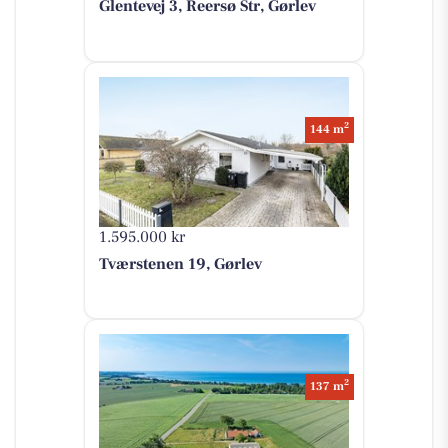
Glentevej 3, Reersø Str, Gørlev
2
144 m
1.595.000 kr
Tværstenen 19, Gørlev
2
137 m