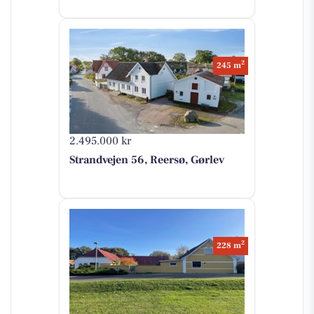
2
245 m
2.495.000 kr
Strandvejen 56, Reersø, Gørlev
2
228 m