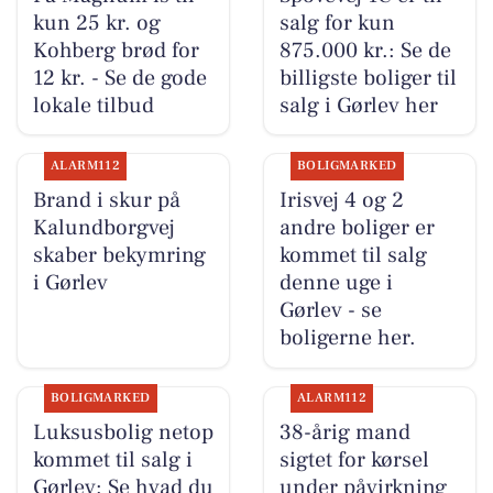
kun 25 kr. og
salg for kun
Kohberg brød for
875.000 kr.: Se de
12 kr. - Se de gode
billigste boliger til
lokale tilbud
salg i Gørlev her
ALARM112
BOLIGMARKED
Brand i skur på
Irisvej 4 og 2
Kalundborgvej
andre boliger er
skaber bekymring
kommet til salg
i Gørlev
denne uge i
Gørlev - se
boligerne her.
BOLIGMARKED
ALARM112
Luksusbolig netop
38-årig mand
kommet til salg i
sigtet for kørsel
Gørlev: Se hvad du
under påvirkning