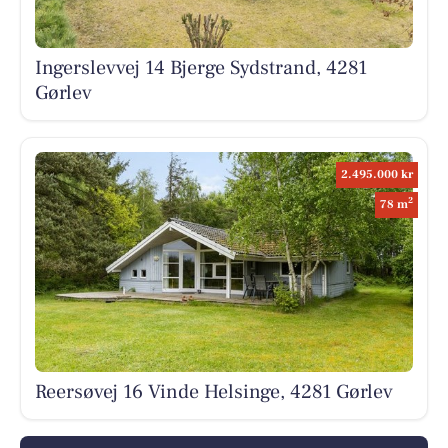
Ingerslevvej 14 Bjerge Sydstrand, 4281
Gørlev
2.495.000 kr
2
78 m
Reersøvej 16 Vinde Helsinge, 4281 Gørlev