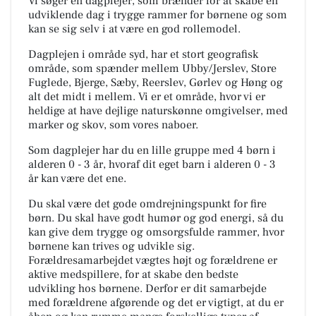
Vi søger en dagplejer, som brænder for at skabe en
udviklende dag i trygge rammer for børnene og som
kan se sig selv i at være en god rollemodel.
Dagplejen i område syd, har et stort geografisk
område, som spænder mellem Ubby/Jerslev, Store
Fuglede, Bjerge, Sæby, Reerslev, Gørlev og Høng og
alt det midt i mellem. Vi er et område, hvor vi er
heldige at have dejlige naturskønne omgivelser, med
marker og skov, som vores naboer.
Som dagplejer har du en lille gruppe med 4 børn i
alderen 0 - 3 år, hvoraf dit eget barn i alderen 0 - 3
år kan være det ene.
Du skal være det gode omdrejningspunkt for fire
børn. Du skal have godt humør og god energi, så du
kan give dem trygge og omsorgsfulde rammer, hvor
børnene kan trives og udvikle sig.
Forældresamarbejdet vægtes højt og forældrene er
aktive medspillere, for at skabe den bedste
udvikling hos børnene. Derfor er dit samarbejde
med forældrene afgørende og det er vigtigt, at du er