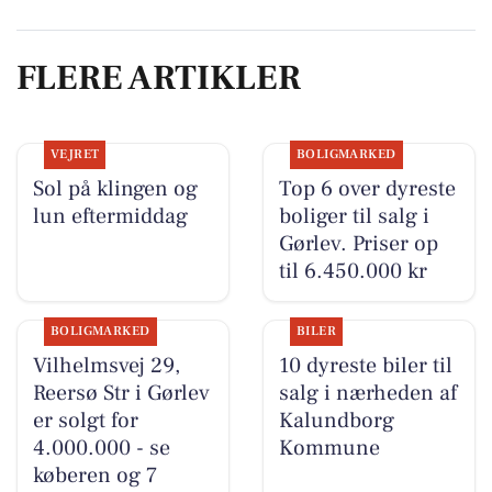
FLERE ARTIKLER
VEJRET
BOLIGMARKED
Sol på klingen og
Top 6 over dyreste
lun eftermiddag
boliger til salg i
Gørlev. Priser op
til 6.450.000 kr
BOLIGMARKED
BILER
Vilhelmsvej 29,
10 dyreste biler til
Reersø Str i Gørlev
salg i nærheden af
er solgt for
Kalundborg
4.000.000 - se
Kommune
køberen og 7