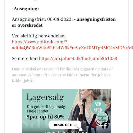
-Ansøgning:
Ansøgningsfrist: 06-08-2023;
- ansøgningsfristen
er overskredet
Ved skriftlig henvendelse:
https://www.aplitrak.com/?
adid=QWRtaW4uS2FsdW5kYm9yZy40MTg4MC4xMDYxM
Se mere her:
https://job.jobnet.dk/find-job/5861058
Denne artikel er skrevet af Emilie Bjergegaard og data er
automatisk hentet fra eksterne kilder, herunder JobNet.
Kilde: JobNet