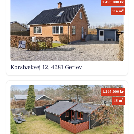
1.495.000 kr
2
114 m
Korsbækvej 12, 4281 Gørlev
1.295.000 kr
2
48 m