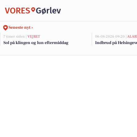
VORES
Gørlev
Seneste nyt ›
7 timer siden |
VEJRET
06-08-2026 09:20 |
ALAR
Sol på klingen og lun eftermiddag
Indbrud på Helsingeve