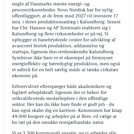
nogle af Danmarks største energi- og
procesvirksomheder. Novo Nordisk har for nylig
offentliggjort, at de frem mod 2027 vil investere 17
mia. i deres produktionsanlæg i Kalundborg. Senest
har Chr. Hansen og AP Terminals etableret sig i
Kalundborg og flere virksomheder er på vej. Vi
opbygger et banebrydende center for udvikling af
avanceret biotek produktion, uddannelse og
startups, ligesom den verdenskendte Kalundborg
Symbiose ikke bare er et eksempel på fremsynet
energieffektiv og bæredygtig produktion, men også
et udtryk for en helt særlig måde at tænke cirkulær
økonomi på.
Erhvervslivet efterspørger både akademikere og
faglært arbejdskraft, ligesom der er behov for
velkvalificerede medarbejdere i den offentlige
sektor. Her kan du ikke bare finde et godt job - du
kan også skabe dig en karriere. Kommunen har knap
49.000 borgere og arbejder på at flere, vil vælge at
bo tæt på den smukke vestsjællandske natur.
Vi er 3.300 kommunalt ansatte, og vi arbejder alle