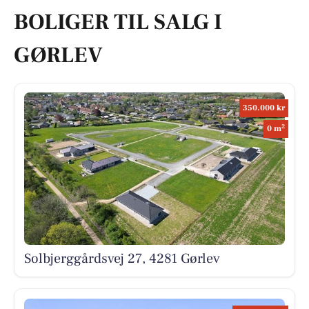
BOLIGER TIL SALG I
GØRLEV
350.000 kr
2
0 m
Solbjerggårdsvej 27, 4281 Gørlev