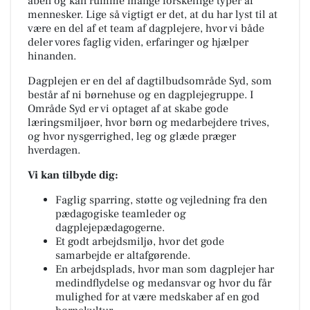
åben og kan rumme mange forskellige typer af
mennesker. Lige så vigtigt er det, at du har lyst til at
være en del af et team af dagplejere, hvor vi både
deler vores faglig viden, erfaringer og hjælper
hinanden.
Dagplejen er en del af dagtilbudsområde Syd, som
består af ni børnehuse og en dagplejegruppe. I
Område Syd er vi optaget af at skabe gode
læringsmiljøer, hvor børn og medarbejdere trives,
og hvor nysgerrighed, leg og glæde præger
hverdagen.
Vi kan tilbyde dig:
Faglig sparring, støtte og vejledning fra den
pædagogiske teamleder og
dagplejepædagogerne.
Et godt arbejdsmiljø, hvor det gode
samarbejde er altafgørende.
En arbejdsplads, hvor man som dagplejer har
medindflydelse og medansvar og hvor du får
mulighed for at være medskaber af en god