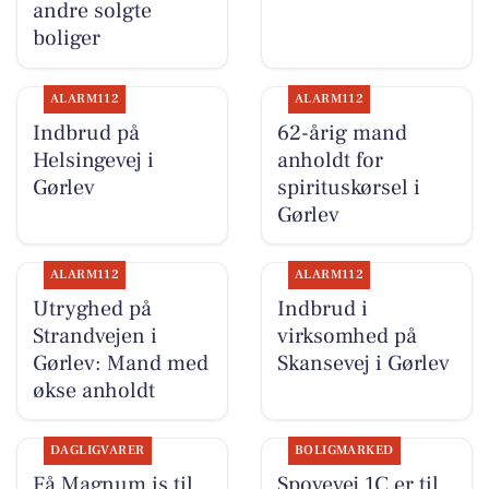
andre solgte
boliger
ALARM112
ALARM112
Indbrud på
62-årig mand
Helsingevej i
anholdt for
Gørlev
spirituskørsel i
Gørlev
ALARM112
ALARM112
Utryghed på
Indbrud i
Strandvejen i
virksomhed på
Gørlev: Mand med
Skansevej i Gørlev
økse anholdt
DAGLIGVARER
BOLIGMARKED
Få Magnum is til
Spovevej 1C er til