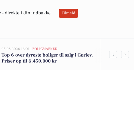
 -
direkte i din indbakke
Tilmeld
05-08-2026 13:01 |
BOLIGMARKED
03-08-2026 12:25
‹
›
Top 6 over dyreste boliger til salg i Gørlev.
62-årig mand
Priser op til 6.450.000 kr
Gørlev