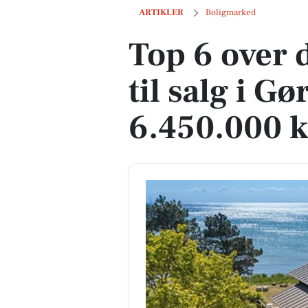
Top 6 over dyreste boliger til salg i Gør
ARTIKLER
Boligmarked
Top 6 over 
til salg i Gø
6.450.000 k