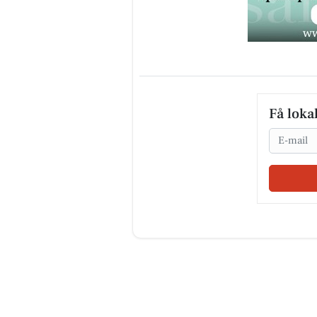
Få loka
Email