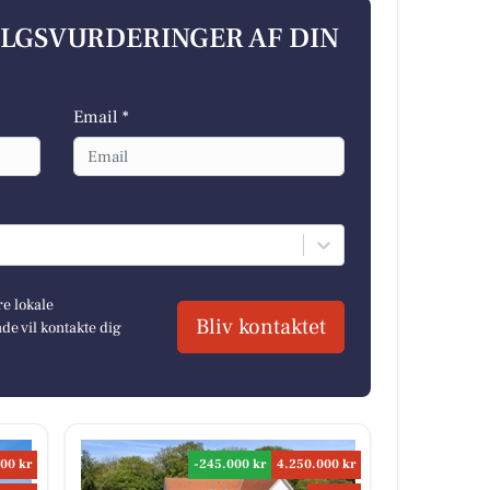
ALGSVURDERINGER AF DIN
Email *
re lokale
Bliv kontaktet
e vil kontakte dig
00 kr
-245.000 kr
4.250.000 kr