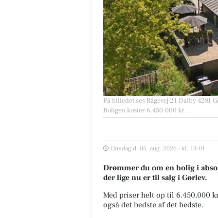
På billedet ses Rågevej 21 Dalby 4281 Gø
Boligen koster 6.450.000 kr.
Onsdag d. 05. aug. 2026 - kl. 13:01
Drømmer du om en bolig i absolu
der lige nu er til salg i Gørlev.
Med priser helt op til 6.450.000 
også det bedste af det bedste.