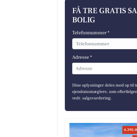
FÅ TRE GRATIS S
BOLIG
Telefonnummer *
Adresse *
Adresse
Dine oplysninger deles med op til t
ejendomsmæglere, som efterfølgend
vedr. salgsvurdering.
4.395.0