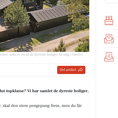
rlev, som er en af de dyreste boliger til salg i Gørlev.
Del artikel
t topklasse? Vi har samlet de dyreste boliger,
kr, skal den store pengepung frem, men du får