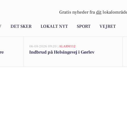
Gratis nyheder fra
dit
lokalområde
V
DET SKER
LOKALT NYT
SPORT
VEJRET
06-08-2026 09:20 |
ALARM112
re
Indbrud på Helsingevej i Gørlev