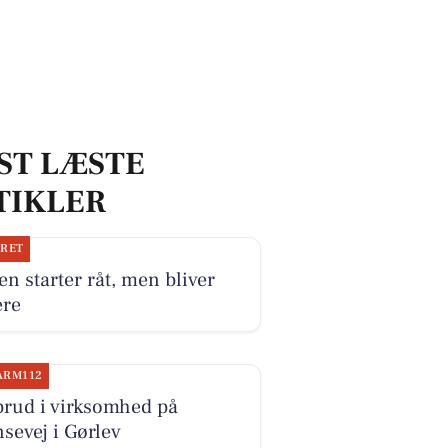
ST LÆSTE
TIKLER
JRET
n starter råt, men bliver
ere
ARM112
brud i virksomhed på
sevej i Gørlev