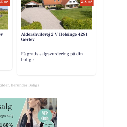
2
2
85 m
318 m
ev
Aldershvilevej 2 V Helsinge 4281
Gørlev
Få gratis salgsvurdering på din
bolig ›
kilder, herunder Boliga.