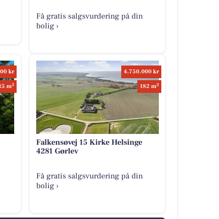
Få gratis salgsvurdering på din
bolig ›
00 kr
4.750.000 kr
2
2
15 m
182 m
Falkensøvej 15 Kirke Helsinge
4281 Gørlev
Få gratis salgsvurdering på din
bolig ›