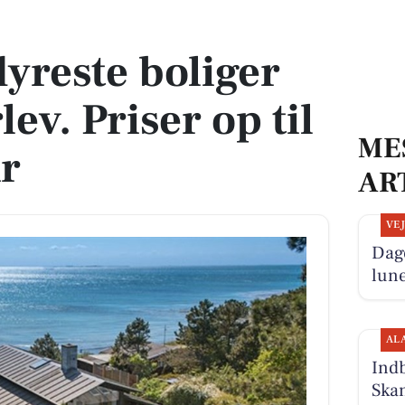
lev. Priser op til 6.450.000 kr
dyreste boliger
rlev. Priser op til
ME
r
AR
VE
Dage
lun
AL
Ind
Skan