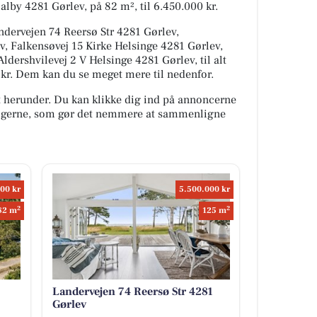
alby 4281 Gørlev, på 82 m², til 6.450.000 kr.
ndervejen 74 Reersø Str 4281 Gørlev,
v, Falkensøvej 15 Kirke Helsinge 4281 Gørlev,
ldershvilevej 2 V Helsinge 4281 Gørlev, til alt
0 kr. Dem kan du se meget mere til nedenfor.
t herunder. Du kan klikke dig ind på annoncerne
oligerne, som gør det nemmere at sammenligne
00 kr
5.500.000 kr
2
2
82 m
125 m
Landervejen 74 Reersø Str 4281
Gørlev