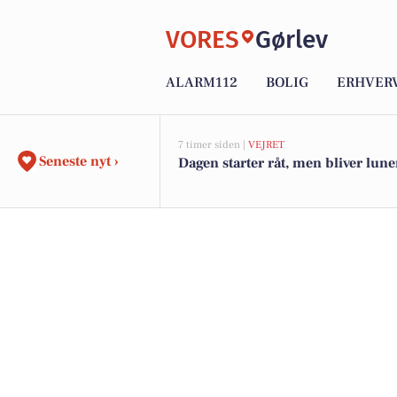
VORES
Gørlev
ALARM112
BOLIG
ERHVER
7 timer siden |
VEJRET
Seneste nyt ›
Dagen starter råt, men bliver lune